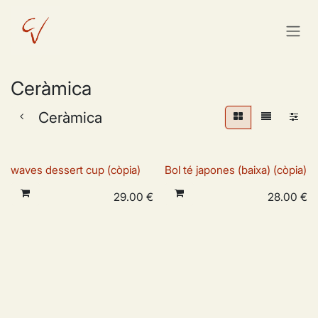
Skip to Content
Ceràmica
Ceràmica
waves dessert cup (còpia)
Bol té japones (baixa) (còpia)
29.00
€
28.00
€