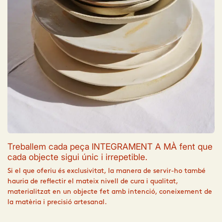
Treballem cada peça INTEGRAMENT A MÀ fent que
cada objecte sigui únic i irrepetible.​
Si el que oferiu és exclusivitat, la manera de servir-ho també
hauria de reflectir el mateix nivell de cura i qualitat,
materialitzat en un objecte fet amb intenció, coneixement de
la matèria i precisió artesanal.