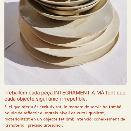
Treballem cada peça INTEGRAMENT A MÀ fent que
cada objecte sigui únic i irrepetible.​
Si el que oferiu és exclusivitat, la manera de servir-ho també
hauria de reflectir el mateix nivell de cura i qualitat,
materialitzat en un objecte fet amb intenció, coneixement de
la matèria i precisió artesanal.